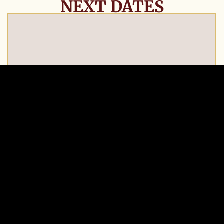
NEXT DATES
07
Wiener Mozart Konzert
AUG
Goldener Saal