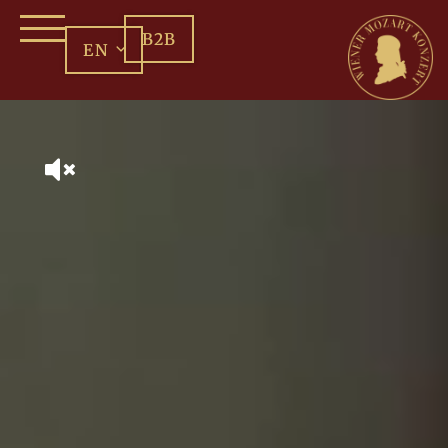
B2B
EN